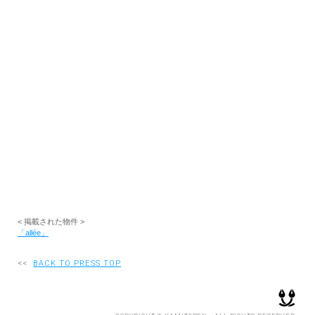
RECRUIT
EN
JP
< 掲載された物件 >
「allée」
<<
BACK TO PRESS TOP