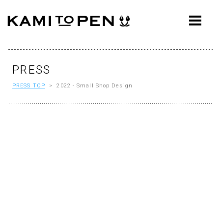
ABOUT
CONCEPT
WORKS
PRESS
PRESS TOP
> 2022 - Small Shop Design
AWARDS
PRESS
EVENTS
WORKFLOW
Q&A
CONTACT
OFFICE