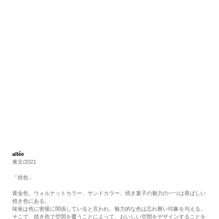
RECRUIT
EN
JP
allée
東京/2021
「焼色」
黄金色、ウォルナットカラー、サンドカラー、焼き菓子の魅力の一つは香ばしい
焼き色にある。
味覚は色に密接に関係していると言われ、魅力的な色は忘れ難い印象を与える。
そこで、焼き色で空間を覆うことによって、おいしい空間をデザインすることを