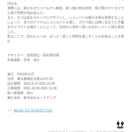
試みる。
実際には、鉄がさびたコールテン鋼色、真っ黒の焼き杉色、焦げ茶のマーモリウ
ム色で空間を包み込んだ。
また、ロゴは炎をモチーフにデザインし、ショッパーは蝋引き紙を使用すること
によって、全てのアイテムにコンセプトを通し、ガラス面には煙に見立てた手書
きのイラストを施すことによって、店内から店外へ思いが伝わっていく様を表現
した。
私はここで、訪れた人々が、ほっと一息つく時間を過ごすことが出来ることを望
む。
デザイナー：吉田昌弘・田丸明日香
写真撮影：宮本 啓介
施工 2021年11月
住所 東京都港区北青山3-5-23
設計期間 2021.8.17-2021.10.28
工事期間 2021.10.30-2021.11.30
延べ床面積 40㎡
施工会社 株式会社セットアップ
<<
BACK TO WORKS TOP