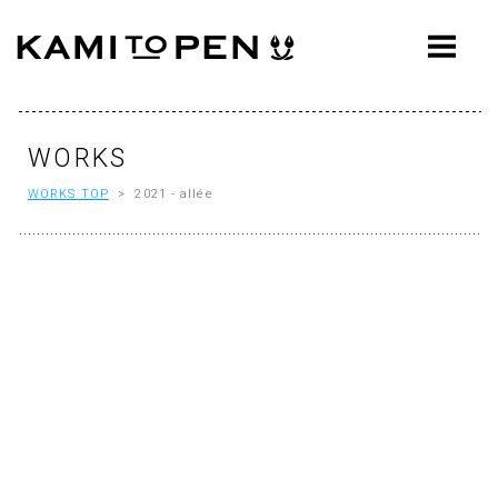
ABOUT
CONCEPT
WORKS
WORKS
WORKS TOP
> 2021 - allée
AWARDS
PRESS
EVENTS
WORKFLOW
Q&A
CONTACT
OFFICE