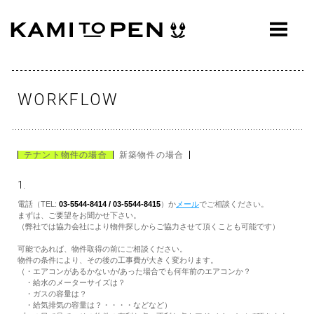
ABOUT
CONCEPT
WORKS
WORKFLOW
AWARDS
PRESS
テナント物件の場合
新築物件の場合
EVENTS
1.
電話（TEL:
03-5544-8414 / 03-5544-8415
）か
メール
でご相談ください。
WORKFLOW
まずは、ご要望をお聞かせ下さい。
（弊社では協力会社により物件探しからご協力させて頂くことも可能です）
Q&A
可能であれば、物件取得の前にご相談ください。
物件の条件により、その後の工事費が大きく変わります。
CONTACT
（・エアコンがあるかないか/あった場合でも何年前のエアコンか？
・給水のメーターサイズは？
・ガスの容量は？
OFFICE
・給気排気の容量は？・・・・などなど）