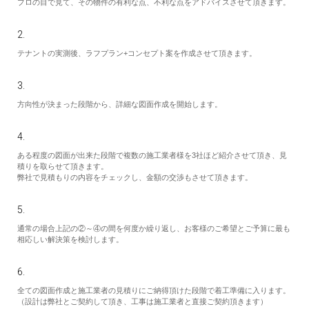
プロの目で見て、その物件の有利な点、不利な点をアドバイスさせて頂きます。
RECRUIT
2.
テナントの実測後、ラフプラン+コンセプト案を作成させて頂きます。
EN
3.
方向性が決まった段階から、詳細な図面作成を開始します。
JP
4.
ある程度の図面が出来た段階で複数の施工業者様を3社ほど紹介させて頂き、見
積りを取らせて頂きます。
弊社で見積もりの内容をチェックし、金額の交渉もさせて頂きます。
5.
通常の場合上記の②～④の間を何度か繰り返し、お客様のご希望とご予算に最も
相応しい解決策を検討します。
6.
全ての図面作成と施工業者の見積りにご納得頂けた段階で着工準備に入ります。
（設計は弊社とご契約して頂き、工事は施工業者と直接ご契約頂きます）