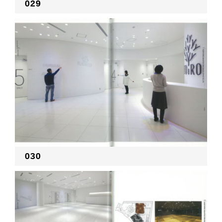
029
030