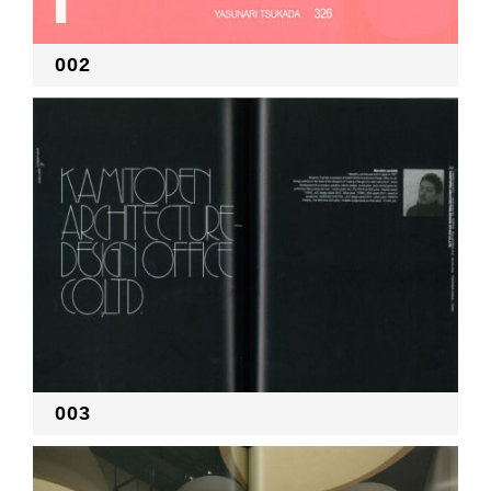
002
003