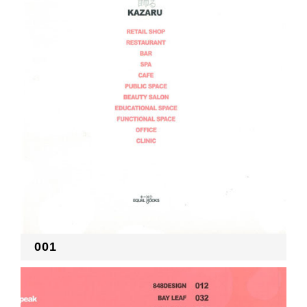
RECRUIT
EN
JP
001