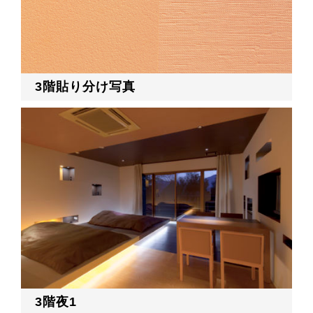
3階貼り分け写真
3階夜1