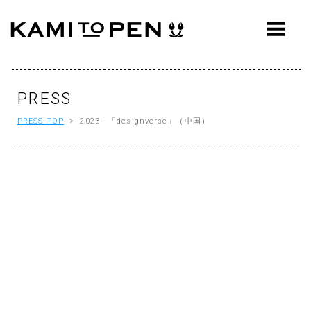
ABOUT
CONCEPT
WORKS
PRESS
PRESS TOP
> 2023 - 「designverse」（中国）
AWARDS
PRESS
EVENTS
WORKFLOW
Q&A
CONTACT
OFFICE