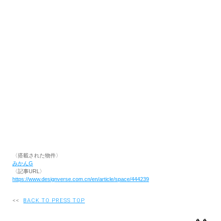
RECRUIT
EN
JP
〈搭載された物件〉
みかんG
〈記事URL〉
https://www.designverse.com.cn/en/article/space/444239
<<
BACK TO PRESS TOP