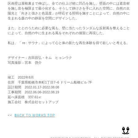
区画壁は屋根裏まで伸ばし、全ての仕上げ材に凹凸を施し、壁面の中には遮音材
を施し音を極限まで最小化する。そうして静けさを手に入れた空間に、自然の太
陽光と「向きと強さと色温度」が呼応する照明を施すことによって、自然の中に
生まれる森の中の静寂を空間にデザインした。
また、ととのうために必要な風も、壁に当たったランダムな反射風を整えること
によって、自然の中に生まれる風をそれぞれの個室に再現した。
私は、「 re : サウナ」によって心と体の新たな再生体験を得て欲しいと考える。
デザイナー：吉田昌弘・キム ヒョンウク
写真撮影：宮本 啓介
竣工 2022年8月
住所 千葉県船橋市本町1丁目7−6 ドリーム船橋ビル 7F
設計期間 2022.01.17-2022.08.08
工事期間 2022.06.06-2022.08.19
延べ床面積 337.61㎡
施工会社 株式会社セットアップ
<<
BACK TO WORKS TOP