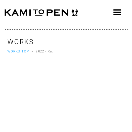
ABOUT
CONCEPT
WORKS
WORKS
WORKS TOP
> 2022 - Re:
AWARDS
PRESS
EVENTS
WORKFLOW
Q&A
CONTACT
OFFICE