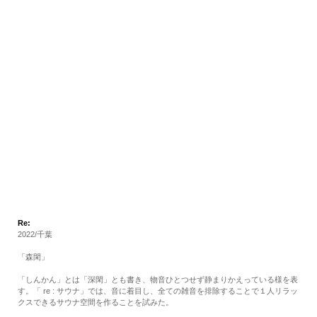
RECRUIT
EN
JP
Re:
2022/千葉
「森閑」
「しんかん」とは「深閑」とも書き、物音ひとつせず静まりかえっている様を表
す。「 re : サウナ」では、音に着目し、全ての雑音を排除することで１人リラッ
クスできるサウナ空間を作ることを試みた。