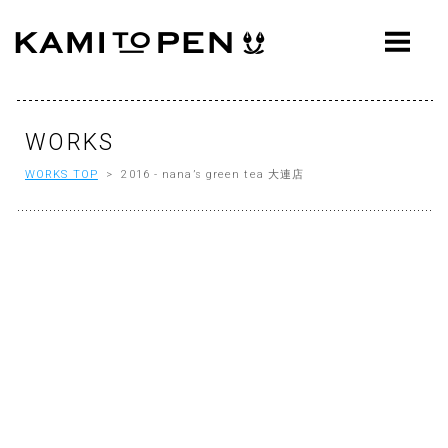
ABOUT
CONCEPT
WORKS
WORKS
WORKS TOP
> 2016 - nana’s green tea 大連店
AWARDS
PRESS
EVENTS
WORKFLOW
Q&A
CONTACT
OFFICE