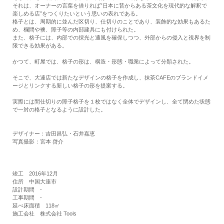
それは、オーナーの言葉を借りれば”日本に昔からある茶文化を現代的な解釈で
楽しめる店”をつくりたいという思いの表れである。
格子とは、周期的に並んだ区切り、仕切りのことであり、装飾的な効果もあるた
め、欄間や襖、障子等の内部建具にも付けられた。
また、格子には、内部での採光と通風を確保しつつ、外部からの侵入と視界を制
限できる効果がある。
かつて、町屋では、格子の形は、構造・形態・職業によって分類された。
そこで、大連店では新たなデザインの格子を作成し、抹茶CAFEのブランドイメ
ージとリンクする新しい格子の形を提案する。
実際には間仕切りの障子格子を１枚ではなく全体でデザインし、全て閉めた状態
で一対の格子となるように設計した。
デザイナー：吉田昌弘・石井嘉恵
写真撮影：宮本 啓介
竣工 2016年12月
住所 中国大連市
設計期間 -
工事期間 -
延べ床面積 118㎡
施工会社 株式会社 Tools