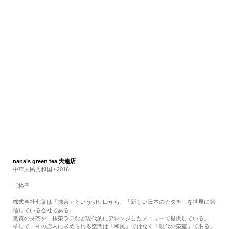
RECRUIT
EN
JP
nana’s green tea 大連店
中華人民共和国 / 2016
「格子」
株式会社七葉は「抹茶」という切り口から、「新しい日本のカタチ」を世界に発
信している会社である。
良質の抹茶を、抹茶ラテなど現代的にアレンジしたメニューで提供している。
そして、その店内に求められる空間は「和風」ではなく「現代の茶室」である。