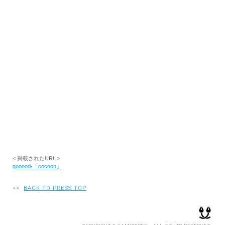
RECRUIT
EN
JP
< 掲載されたURL >
gooood-「cocoon」
<<
BACK TO PRESS TOP