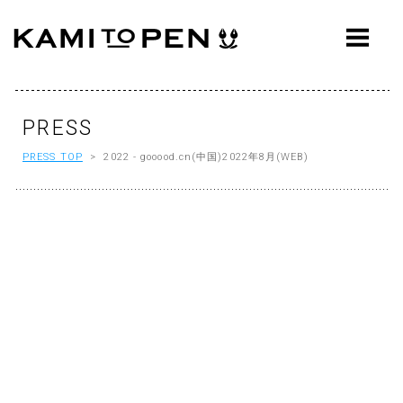
ABOUT
CONCEPT
WORKS
PRESS
PRESS TOP
> 2022 - gooood.cn(中国)2022年8月(WEB)
AWARDS
PRESS
EVENTS
WORKFLOW
Q&A
CONTACT
OFFICE