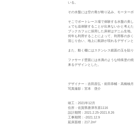
いる。
その水盤には空の青が映り込み、モーターボ
そこでボートレース場で体験する水盤の美し
ェでも追体験することが出来ないかと考えた
ブックカフェに採用した床材はデニム生地。
何年も利用することによって、利用客の歩く
混じり合い、地上に航跡が現れるデザインと
また、動く棚にはステンレス鏡面の玉を貼り
ファサード壁面には水滴のような特殊塗の焼
来るデザインとした。
デザイナー：吉田昌弘・前田恭輔・高橋柚月
写真撮影：宮本 啓介
竣工：2021年12月
住所：佐賀県唐津市原1116
設計期間：2021.2.25-2021.8.26
工事期間：-2021.12.9
延床面積：217.2m²