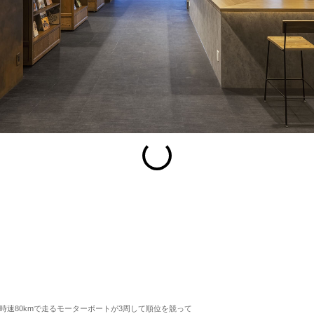
esc
S
Slideshow
M
Maximize
Previous
Next
Close
、時速80kmで走るモーターボートが3周して順位を競って