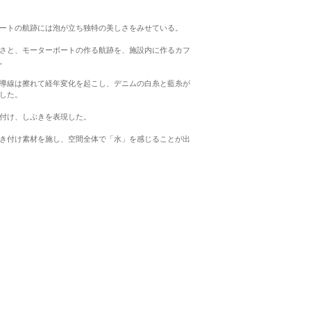
ートの航跡には泡が立ち独特の美しさをみせている。
さと、モーターボートの作る航跡を、施設内に作るカフ
。
導線は擦れて経年変化を起こし、デニムの白糸と藍糸が
した。
付け、しぶきを表現した。
き付け素材を施し、空間全体で「水」を感じることが出