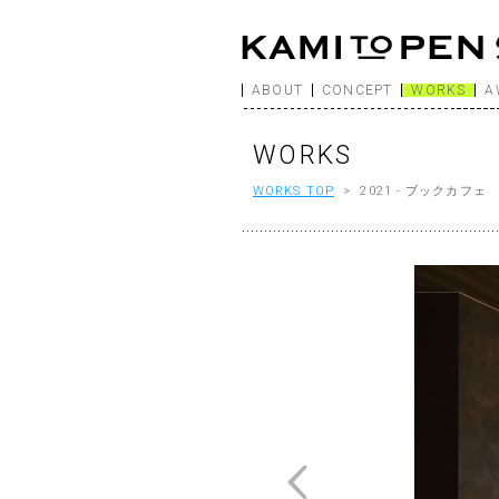
ABOUT
CONCEPT
WORKS
A
WORKS
WORKS TOP
> 2021 - ブックカフ