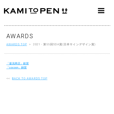
ABOUT
CONCEPT
WORKS
AWARDS
AWARDS TOP
> 2021 - 第55回SDA賞(日本サインデザイン賞)
AWARDS
PRESS
「釜浅商店」銀賞
EVENTS
「cocoon」銅賞
WORKFLOW
<<
BACK TO AWARDS TOP
Q&A
CONTACT
OFFICE