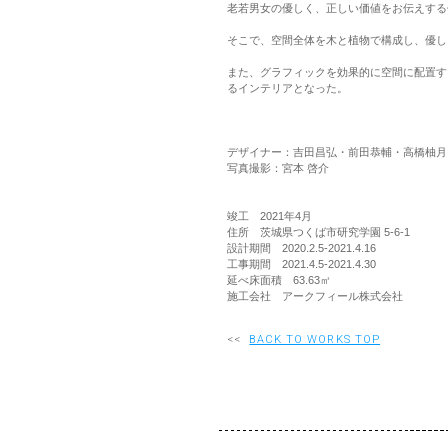
老若男女の優しく、正しい価値をお伝えする
そこで、空間全体を木と植物で構成し、優し
また、グラフィックを効果的に空間に配置す
るインテリアとなった。
デザイナー：吉田昌弘・前田恭輔・高橋柚月
写真撮影：宮本 啓介
竣工 2021年4月
住所 茨城県つくば市研究学園 5-6-1
設計期間 2020.2.5-2021.4.16
工事期間 2021.4.5-2021.4.30
延べ床面積 63.63㎡
施工会社 アークフィール株式会社
<<
BACK TO WORKS TOP