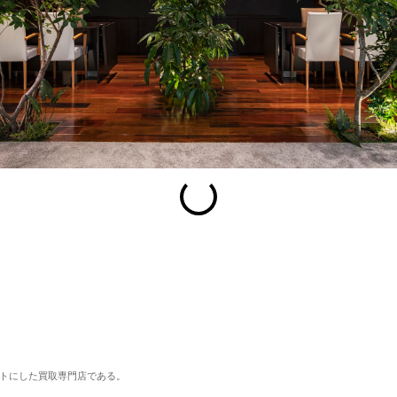
esc
S
Slideshow
M
Maximize
Previous
Next
Close
トにした買取専門店である。