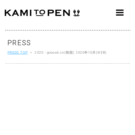
ABOUT
CONCEPT
WORKS
PRESS
PRESS TOP
> 2020 - gooood.cn(韓国) 2020年10月(WEB)
AWARDS
PRESS
EVENTS
WORKFLOW
Q&A
CONTACT
OFFICE