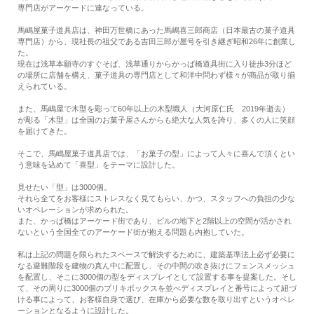
専門店がアーケードに連なっている。
馬嶋屋菓子道具店は、神田万世橋にあった馬嶋喜三郎商店（日本最古の菓子道具
専門店）から、現社長の祖父である吉田三郎が屋号を引き継ぎ昭和26年に創業し
た。
現在は浅草本願寺のすぐそば、浅草通りからかっぱ橋道具街に入り徒歩3分ほど
の場所に店舗を構え、菓子道具の専門店として和洋中問わず様々が商品が取り揃
えられている。
また、馬嶋屋で木型を彫って60年以上の木型職人（大河原仁氏 2019年逝去）
が彫る「木型」は全国のお菓子屋さんからも絶大な人気を誇り、多くの人に笑顔
を届けてきた。
そこで、馬嶋屋菓子道具店では、「お菓子の型」によって人々に喜んで頂くとい
う意味を込めて「喜型」をテーマに設計した。
見せたい「型」は3000個。
それら全てをお客様にストレスなく見てもらい、かつ、スタッフへの負担の少な
いオペレーションが求められた。
また、かっぱ橋はアーケード街であり、ビルの地下と2階以上の空間が活かされ
ないという全国全てのアーケード街が抱える問題も内抱していた。
私は上記の問題を限られたスペースで解決するために、建築基準法上必ず必要に
なる避難階段を建物の真ん中に配置し、その中間の吹き抜けにフェンスメッシュ
を配置し、そこに3000個の型をディスプレイとして設置する事を提案した。そし
て、その周りに3000個のブリキボックスを並べディスプレイと番号によって紐づ
ける事によって、お客様自身で選び、在庫から必要な数を取り出すというオペレ
ーションとなるように設計した。