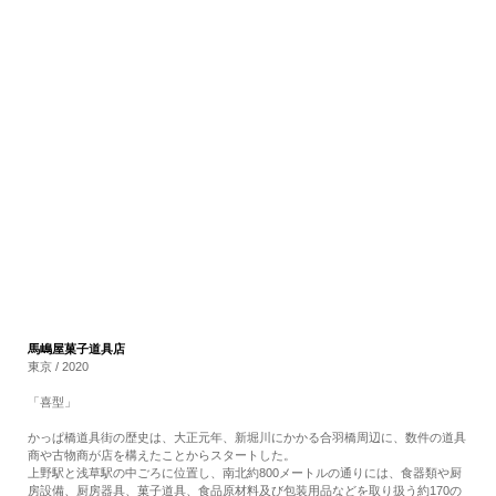
RECRUIT
EN
JP
馬嶋屋菓子道具店
東京 / 2020
「喜型」
かっぱ橋道具街の歴史は、大正元年、新堀川にかかる合羽橋周辺に、数件の道具
商や古物商が店を構えたことからスタートした。
上野駅と浅草駅の中ごろに位置し、南北約800メートルの通りには、食器類や厨
房設備、厨房器具、菓子道具、食品原材料及び包装用品などを取り扱う約170の