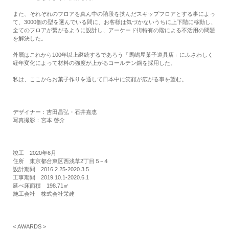
また、それぞれのフロアを真ん中の階段を挟んだスキップフロアとする事によっ
て、3000個の型を選んでいる間に、お客様は気づかないうちに上下階に移動し、
全てのフロアが繋がるように設計し、アーケード街特有の階による不活用の問題
を解決した。
外層はこれから100年以上継続するであろう「馬嶋屋菓子道具店」にふさわしく
経年変化によって材料の強度が上がるコールテン鋼を採用した。
私は、ここからお菓子作りを通して日本中に笑顔が広がる事を望む。
デザイナー：吉田昌弘・石井嘉恵
写真撮影：宮本 啓介
竣工 2020年6月
住所 東京都台東区西浅草2丁目５−４
設計期間 2016.2.25-2020.3.5
工事期間 2019.10.1-2020.6.1
延べ床面積 198.71㎡
施工会社 株式会社栄建
< AWARDS >