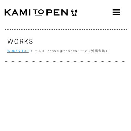
ABOUT
CONCEPT
WORKS
WORKS
WORKS TOP
> 2020 - nana’s green teaイーアス沖縄豊崎1F
AWARDS
PRESS
EVENTS
WORKFLOW
Q&A
CONTACT
OFFICE