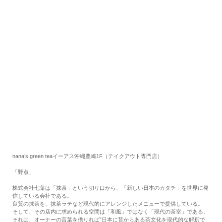
RECRUIT
EN
JP
nana’s green teaイーアス沖縄豊崎1F（テイクアウト専門店）
「野点」
株式会社七葉は「抹茶」という切り口から、「新しい日本のカタチ」を世界に発
信している会社である。
良質の抹茶を、抹茶ラテなど現代的にアレンジしたメニューで提供している。
そして、その店内に求められる空間は「和風」ではなく「現代の茶室」である。
それは、オーナーの言葉を借りれば”日本に昔からある茶文化を現代的な解釈で