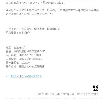
楽しめる店”をつくりたいという思いの表れである。
今回はテイクアウト専門店のため、野点のように自然の中に茶を嗜む場所が自然
と生まれたように感じるデザインとした。
デザイナー：吉田昌弘・深海多絵・田丸明日香
写真撮影：宮本 啓介
竣工 2020年4月
住所 沖縄県豊見城市字豊崎 3-50
設計期間 2019.5.1-2019.10.30
工事期間 2019.11.1〜2020.1.1
延べ床面積 10.72㎡
施工会社 有限会社やま店舗開発
<<
BACK TO WORKS TOP
COPYRIGHT © KAMITOPEN - ALL RIGHTS RESERVED.