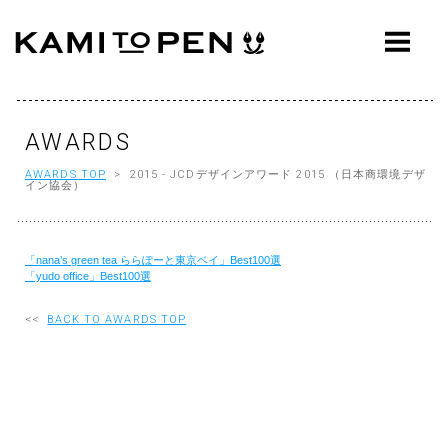
ABOUT
CONCEPT
WORKS
AWARDS
AWARDS TOP
> 2015 - JCDデザインアワード 2015 （日本商環境デザ
AWARDS
イン協会）
PRESS
「nana’s green tea ららぽーと東京ベイ」Best100選
EVENTS
「yudo office」Best100選
WORKFLOW
<<
BACK TO AWARDS TOP
Q&A
CONTACT
OFFICE