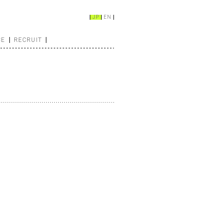
JP
EN
CE
RECRUIT