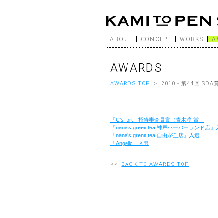
ABOUT
CONCEPT
WORKS
A
AWARDS
AWARDS TOP
> 2010 - 第44回 
「C’s fort」招待審査員賞（青木淳 賞）
「nana’s green tea 神戸ハーバーランド店
「nana’s grenn tea 自由が丘店」入選
「Angelic」入選
<<
BACK TO AWARDS TOP