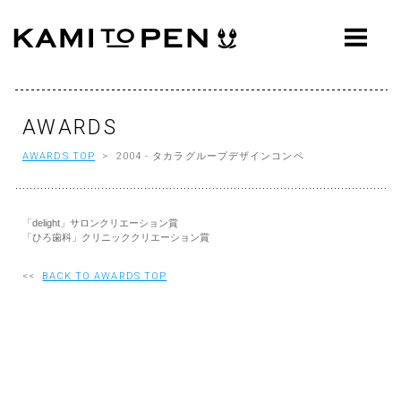
ABOUT
CONCEPT
WORKS
AWARDS
AWARDS TOP
> 2004 - タカラグループデザインコンペ
AWARDS
PRESS
「delight」サロンクリエーション賞
EVENTS
「ひろ歯科」クリニッククリエーション賞
WORKFLOW
<<
BACK TO AWARDS TOP
Q&A
CONTACT
OFFICE