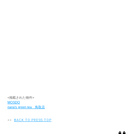
RECRUIT
EN
JP
<掲載された物件>
MOSDO
nana’s green tea 鳥取店
<<
BACK TO PRESS TOP