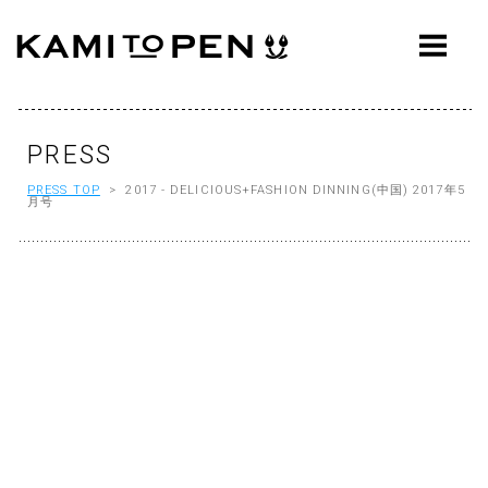
ABOUT
CONCEPT
WORKS
PRESS
PRESS TOP
> 2017 - DELICIOUS+FASHION DINNING(中国) 2017年5
AWARDS
月号
PRESS
EVENTS
WORKFLOW
Q&A
CONTACT
OFFICE