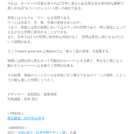
それは、オーナーの言葉を借りれば”日本に昔からある茶文化を現代的な解釈で
楽しめる店”をつくりたいという思いの表れである。
茶室とはそもそも「ウツ」なる空間である。
ウツとは古語で、空、無、空虚の意味をあらわす。
つまり、茶釜とは常の状態においてはカラッポの空間であり、時と状況によって
さまざまな空間に変化することができる。
また、日本では1つの空間に恒常的な目的がなく、空間は変化し続けるものだと
いう認識がある。
そこでnana’s green tea 上海ipamでは「移ろう器の茶室」を提案する。
実際には間仕切り壁をすべて可動式のルーバーとする事で、寄せると壁になり、
動かすとルーバーになる移ろう空間が出来る。
その結果、視線のコントロールを自在に行う事ができるので「この場所」にとっ
ての最も適した空間にうつろう。
デザイナー：吉田昌弘・坂東美咲
写真撮影：宮本 啓介
< PRESS >
商店建築 2017年11月号
< AWARDS >
2017 –
DSA 2017（日本空間デザイン賞）
入選