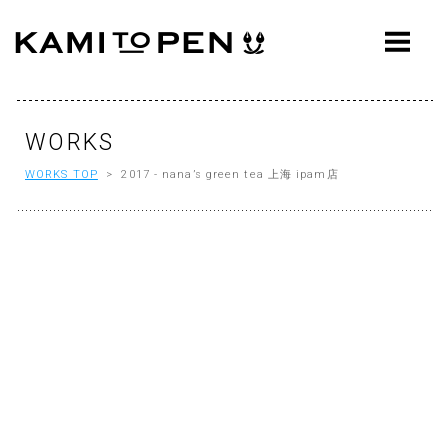
ABOUT
CONCEPT
WORKS
WORKS
WORKS TOP
> 2017 - nana’s green tea 上海 ipam店
AWARDS
PRESS
EVENTS
WORKFLOW
Q&A
CONTACT
OFFICE