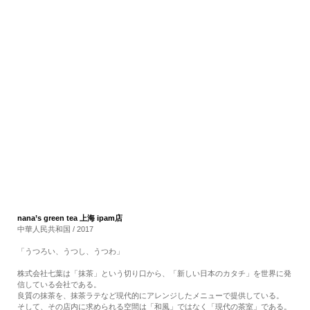
RECRUIT
EN
JP
nana’s green tea 上海 ipam店
中華人民共和国 / 2017
「うつろい、うつし、うつわ」
株式会社七葉は「抹茶」という切り口から、「新しい日本のカタチ」を世界に発
信している会社である。
良質の抹茶を、抹茶ラテなど現代的にアレンジしたメニューで提供している。
そして、その店内に求められる空間は「和風」ではなく「現代の茶室」である。