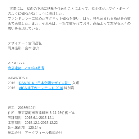
実際には、壁面の下地に鉄板を仕込むことによって、壁全体がホワイトボード
のように磁石が効くように設計した。
ブランドカラーに染めたマグネット磁石を使い、日々、持ち込まれる商品を点描
画で表現した。また、それらは、一筆で描かれており、商品よって繋がる人々の
思いを表現している。
デザイナー：吉田昌弘
写真撮影：宮本 啓介
< PRESS >
商店建築 2017年4月号
< AWARDS >
2016 –
DSA 2016（日本空間デザイン賞）
入選
2016 –
AICA 施工例コンテスト 2016
特別賞
竣工 2015年12月
住所 東京都町田市原町田 6-11-16竹梅ビル
設計期間 2015.6.1-2015.12.1
工事期間 2015.12.1-2015.12.22
延べ床面積 120.14㎡
施工会社 アークフィール株式会社