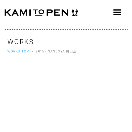
ABOUT
CONCEPT
WORKS
WORKS
WORKS TOP
> 2015 - NANBOYA 町田店
AWARDS
PRESS
EVENTS
WORKFLOW
Q&A
CONTACT
OFFICE