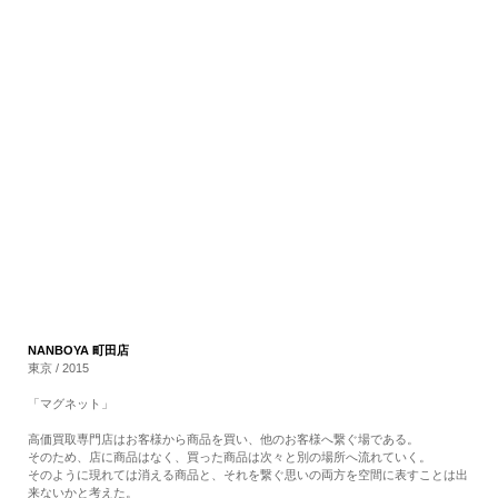
RECRUIT
EN
JP
NANBOYA 町田店
東京 / 2015
「マグネット」
高価買取専門店はお客様から商品を買い、他のお客様へ繋ぐ場である。
そのため、店に商品はなく、買った商品は次々と別の場所へ流れていく。
そのように現れては消える商品と、それを繋ぐ思いの両方を空間に表すことは出
来ないかと考えた。