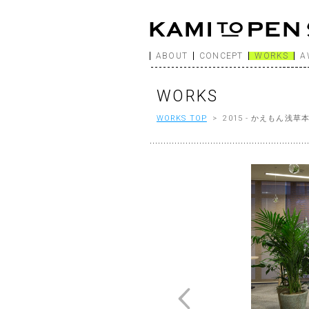
ABOUT
CONCEPT
WORKS
A
WORKS
WORKS TOP
> 2015 - かえもん浅草