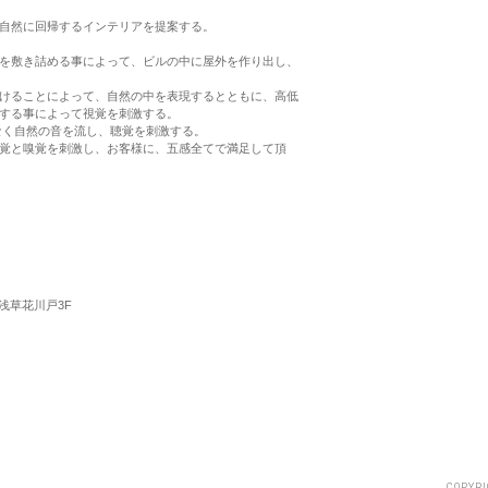
自然に回帰するインテリアを提案する。
を敷き詰める事によって、ビルの中に屋外を作り出し、
けることによって、自然の中を表現するとともに、高低
する事によって視覚を刺激する。
なく自然の音を流し、聴覚を刺激する。
覚と嗅覚を刺激し、お客様に、五感全てで満足して頂
ス浅草花川戸3F
COPYRI