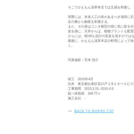
そこでかえもん浅草本店では五感を刺激し、
実際には、本来人工の床があるべき場所に石
足の裏から触覚を刺激する。
また、その床はコンタ模型の様に色に影を付
差を感じ、天井からは、植物プラントも配置
さらには、BGMも流行の音楽を流すのでは
最後に、かえもん浅草本店の料理によって味
く。
写真撮影：宮本 啓介
竣工 2015年4月
住所 東京都台東区花川戸 1-9-1 オースピ
工事期間 2015.3.15.-2015.4.5.
延べ床面積 168.77㎡
施工会社 -
<<
BACK TO WORKS TOP