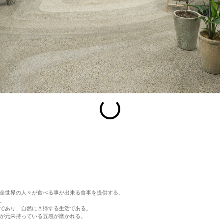
esc
S
Slideshow
M
Maximize
Previous
Next
Close
全世界の人々が食べる事が出来る食事を提供する。
。
であり、自然に回帰する生活である。
が元来持っている五感が磨かれる。