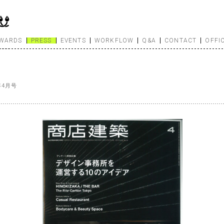
WARDS
PRESS
EVENTS
WORKFLOW
Q&A
CONTACT
OFFI
5年4月号