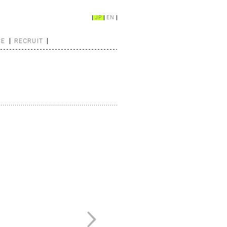
JP
EN
CE
RECRUIT