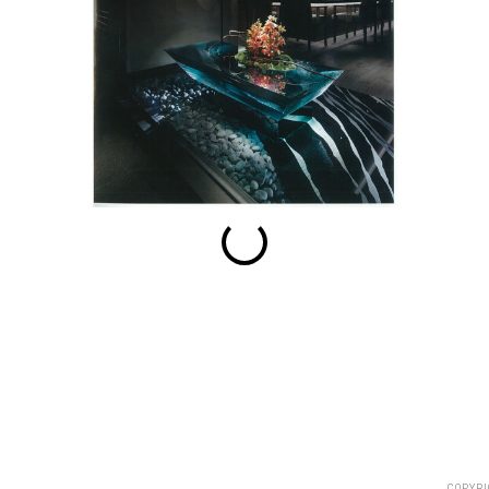
esc
S
Slideshow
M
Maximize
Previous
Next
Close
COPYRI