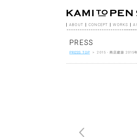
ABOUT
CONCEPT
WORKS
A
PRESS
PRESS TOP
> 2015 - 商店建築 201