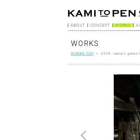
ABOUT
CONCEPT
WORKS
A
WORKS
WORKS TOP
> 2014 - nana’s gre