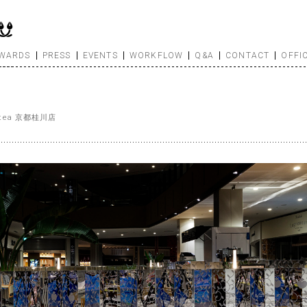
WARDS
PRESS
EVENTS
WORKFLOW
Q&A
CONTACT
OFFI
en tea 京都桂川店