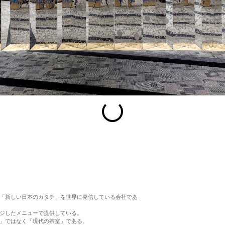
esc
S
Slideshow
M
Maximize
Previous
Next
Close
「新しい日本のカタチ」を世界に発信している会社であ
ジしたメニューで提供している。
」ではなく「現代の茶室」である。