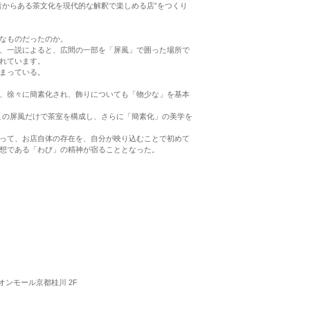
昔からある茶文化を現代的な解釈で楽しめる店”をつくり
なものだったのか。
、一説によると、広間の一部を「屏風」で囲った場所で
れています。
まっている。
、徐々に簡素化され、飾りについても「物少な」を基本
川店では、この屏風だけで茶室を構成し、さらに「簡素化」の美学を
って、お店自体の存在を、自分が映り込むことで初めて
想である「わび」の精神が宿ることとなった。
オンモール京都桂川 2F