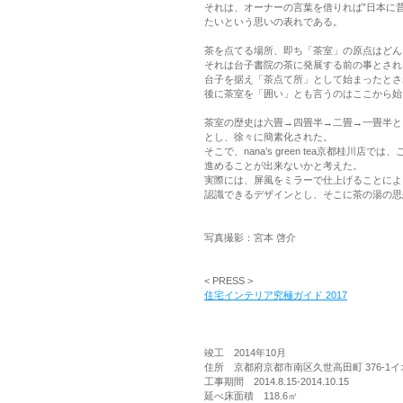
それは、オーナーの言葉を借りれば”日本に
たいという思いの表れである。
茶を点てる場所、即ち「茶室」の原点はどん
それは台子書院の茶に発展する前の事とされ
台子を据え「茶点て所」として始まったとさ
後に茶室を「囲い」とも言うのはここから始
茶室の歴史は六畳→四畳半→二畳→一畳半と
とし、徐々に簡素化された。
そこで、nana’s green tea京都桂
進めることが出来ないかと考えた。
実際には、屏風をミラーで仕上げることによ
認識できるデザインとし、そこに茶の湯の思
写真撮影：宮本 啓介
< PRESS >
住宅インテリア究極ガイド 2017
竣工 2014年10月
住所 京都府京都市南区久世高田町 376-1イ
工事期間 2014.8.15-2014.10.15
延べ床面積 118.6㎡