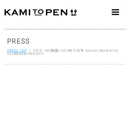
ABOUT
CONCEPT
WORKS
PRESS
PRESS TOP
> 2013 - iW(韓国) 2013年12月号 Interior World ♯122
AWARDS
CLUB&NEW PROJECT
PRESS
EVENTS
WORKFLOW
Q&A
CONTACT
OFFICE