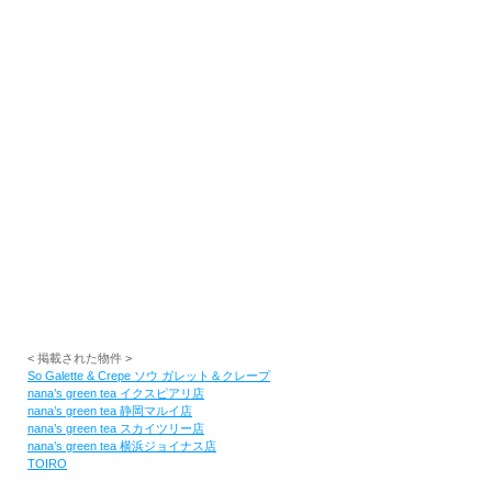
RECRUIT
EN
JP
< 掲載された物件 >
So Galette & Crepe ソウ ガレット＆クレープ
nana’s green tea イクスピアリ店
nana’s green tea 静岡マルイ店
nana’s green tea スカイツリー店
nana’s green tea 横浜ジョイナス店
TOIRO