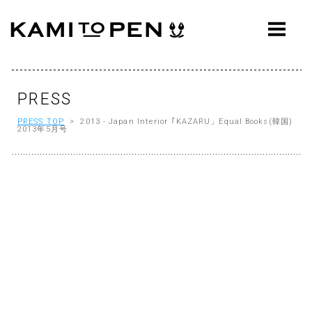
ABOUT
CONCEPT
WORKS
PRESS
PRESS TOP
> 2013 - Japan Interior ｢KAZARU」Equal Books(韓国)
AWARDS
2013年5月号
PRESS
EVENTS
WORKFLOW
Q&A
CONTACT
OFFICE