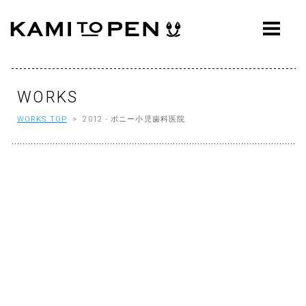
ABOUT
CONCEPT
WORKS
WORKS
WORKS TOP
> 2012 - ポニー小児歯科医院
AWARDS
PRESS
EVENTS
WORKFLOW
Q&A
CONTACT
OFFICE