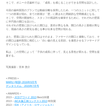
そこで、ポニー小児歯科では、「成長」を感じることができる空間を設計した。
今回の歯科医院のプランでは動線分離を採用したため、一つのユニットに対して
一つの部屋が現れ、全ての部屋が「壁」に囲まれた閉鎖的な空間構成となる。
そこで、空間の開放性と、スタッフの視認性を確保するために、それぞれの壁面
に半円形の開口を設けた。
それぞれの壁面に設けられた開口は、直径が異なる為、開口の高さと面積が異な
り、視線の高さの変化を感じる事が出来る空間が現れる。
また、壁面に設けられた開口はそのまま、ファサードの開口と連動しており、そ
の開口は歯科医院に相応しい「白い歯の見える笑顔」を連想させるファサードデ
ザインとなっている。
私は、この空間によって「子供の成長に伴って、見える景色が変わる」空間を提
案する。
写真撮影：宮本 啓介
< PRESS >
MARU (韓国) 2016年9月号
デンタリズム 2015年7月号
< AWARDS >
2013 –
JCDアワード 2013
Best100選
2013 –
AICA 施工例コンテスト2013
特別賞
2013 –
IDA（アメリカ：ロサンジェルス）