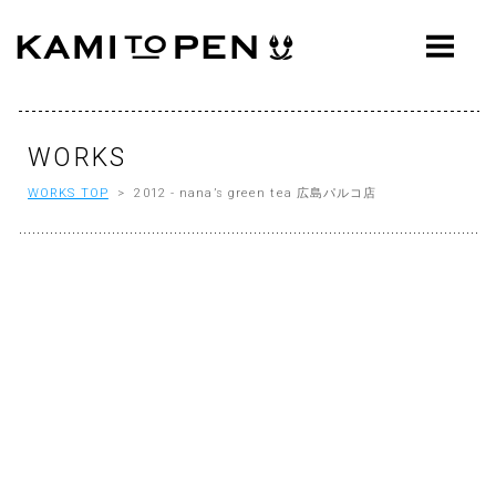
ABOUT
CONCEPT
WORKS
WORKS
WORKS TOP
> 2012 - nana’s green tea 広島パルコ店
AWARDS
PRESS
EVENTS
WORKFLOW
Q&A
CONTACT
OFFICE