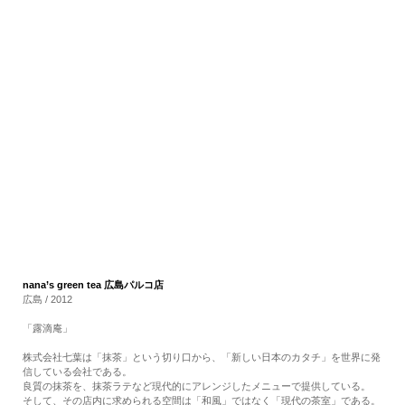
RECRUIT
EN
JP
nana’s green tea 広島パルコ店
広島 / 2012
「露滴庵」
株式会社七葉は「抹茶」という切り口から、「新しい日本のカタチ」を世界に発
信している会社である。
良質の抹茶を、抹茶ラテなど現代的にアレンジしたメニューで提供している。
そして、その店内に求められる空間は「和風」ではなく「現代の茶室」である。