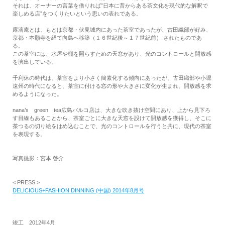
それは、オーナーの言葉を借りれば”日本に昔からある茶文化を現代的な解釈で
楽しめる店”をつくりたいという思いの表れである。
露滴庵とは、もとは京都・伏見城内にあった茶室であったが、古田織部が好み、
京都・本願寺を経て向島へ移築（１６世紀後～１７世紀前） されたものであ
る。
この茶室には、水屋や棚を照らすための天窓があり、光のコントロールと開放感
を演出している。
千利休の時代は、茶室をより小さく簡素化する傾向にあったが、古田織部や小堀
遠州の時代になると、茶室に付ける窓の形や大きさに変化が生まれ、開放感を求
めるようになった。
nana’s green tea広島パルコ店は、大きな吹き抜け空間にあり、上から見下ろ
す目線もあることから、茶室ごとに大きな天窓を設けて開放感を獲得し、そこに
茶つるの切り絵をはめ込むことで、光のコントロールを行うと共に、現代の茶室
を表現する。
写真撮影：宮本 啓介
< PRESS >
DELICIOUS+FASHION DINNING (中国) 2014年8月号
竣工 2012年4月