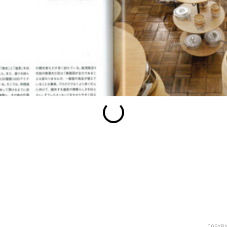
esc
S
Slideshow
M
Maximize
Previous
Next
Close
COPYRI