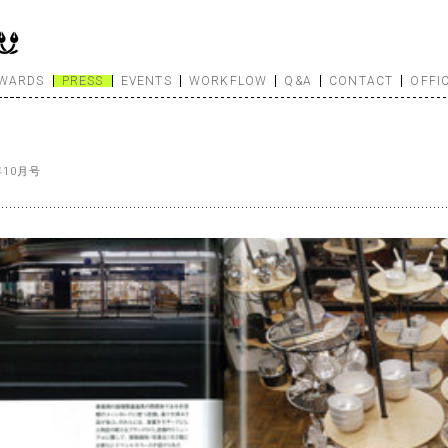
WARDS
PRESS
EVENTS
WORKFLOW
Q&A
CONTACT
OFFI
年10月号