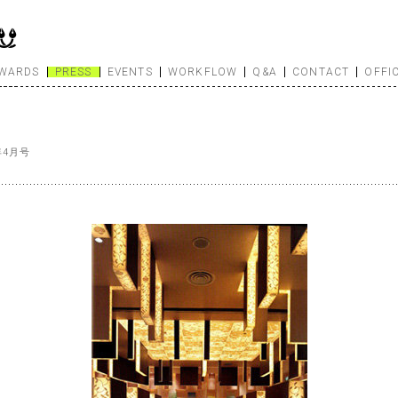
WARDS
PRESS
EVENTS
WORKFLOW
Q&A
CONTACT
OFFI
1年4月号