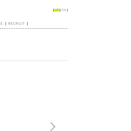
JP
EN
CE
RECRUIT