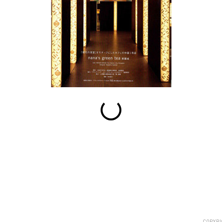
esc
S
Slideshow
M
Maximize
Previous
Next
Close
COPYRI