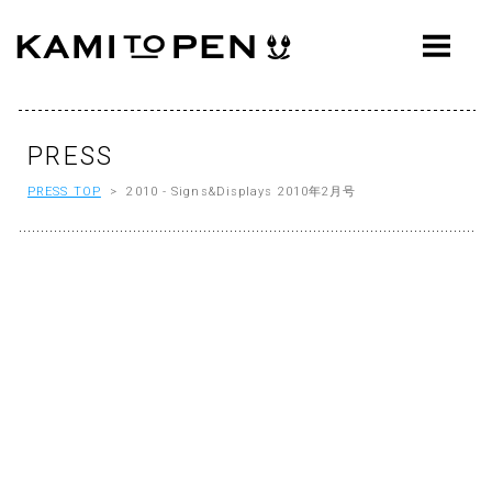
ABOUT
CONCEPT
WORKS
PRESS
PRESS TOP
> 2010 - Signs&Displays 2010年2月号
AWARDS
PRESS
EVENTS
WORKFLOW
Q&A
CONTACT
OFFICE