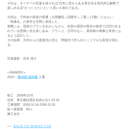
それは、オーナーの言葉を借りれば”日本に昔からある茶文化を現代的な解釈で
楽しめる店”をつくりたいという思いの表れである。
今回は、千利休の茶室の変遷（九間書院→四畳半→二畳→1.5畳）にならい、
「簡素化」の美学を空間に表現した。
実際には、現状のプランを生かしながら、柱型や梁型や既存の家具で凸凹の生ま
れている壁面に光を差し込み、プラン上、凸凹のない、真四角の簡素な茶室にな
るよう設計した。
その結果、天井からの直接光が消え、間接光で作られたミニマルな茶室が現れ
る。
写真撮影：宮本 啓介
< AWARDS >
2010 –
第44回 SDA賞
入選
竣工 2009年10月
住所 東京都目黒区自由が丘1-29-18
工事期間 2009.10.16-2009.10.30
延べ床面積 85㎡
施工会社 -
<<
BACK TO WORKS TOP