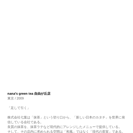
RECRUIT
EN
JP
nana’s green tea 自由が丘店
東京 / 2009
「足して引く」
株式会社七葉は「抹茶」という切り口から、「新しい日本のカタチ」を世界に発
信している会社である。
良質の抹茶を、抹茶ラテなど現代的にアレンジしたメニューで提供している。
そして、その店内に求められる空間は「和風」ではなく「現代の茶室」である。