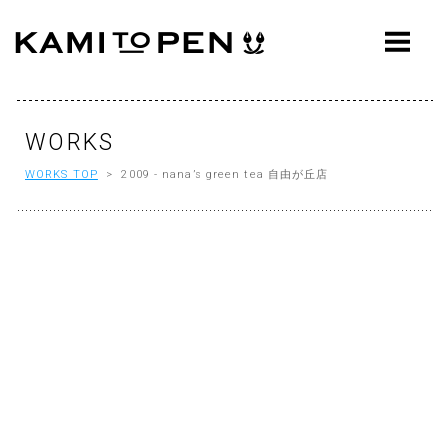
ABOUT
CONCEPT
WORKS
WORKS
WORKS TOP
> 2009 - nana’s green tea 自由が丘店
AWARDS
PRESS
EVENTS
WORKFLOW
Q&A
CONTACT
OFFICE