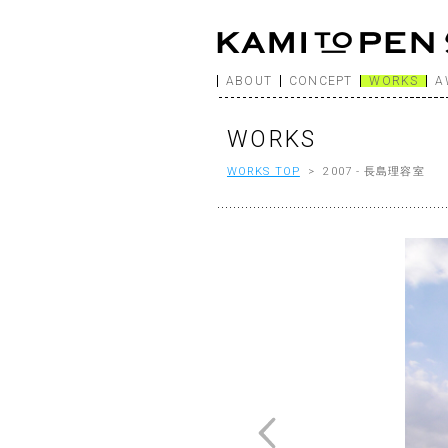
ABOUT
CONCEPT
WORKS
A
WORKS
WORKS TOP
> 2007 - 長島理容室