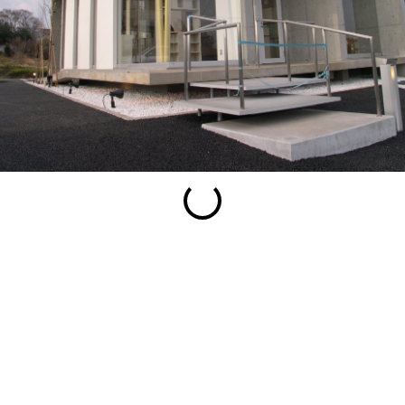
esc
S
Slideshow
M
Maximize
Previous
Next
Close