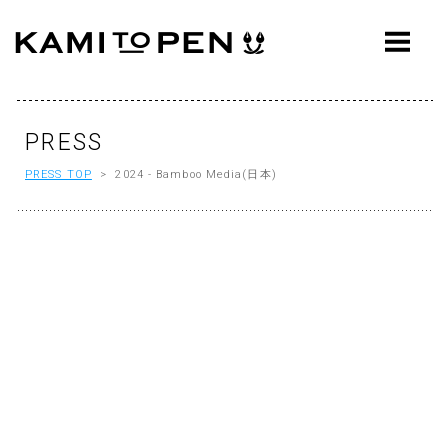
ABOUT
CONCEPT
WORKS
PRESS
PRESS TOP
> 2024 - Bamboo Media(日本)
AWARDS
PRESS
EVENTS
WORKFLOW
Q&A
CONTACT
OFFICE