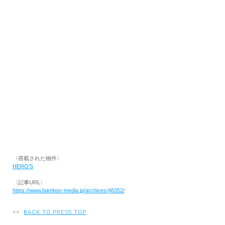
RECRUIT
EN
JP
〈搭載された物件〉
HERO’S
〈記事URL〉
https://www.bamboo-media.jp/archives/48352/
<<
BACK TO PRESS TOP