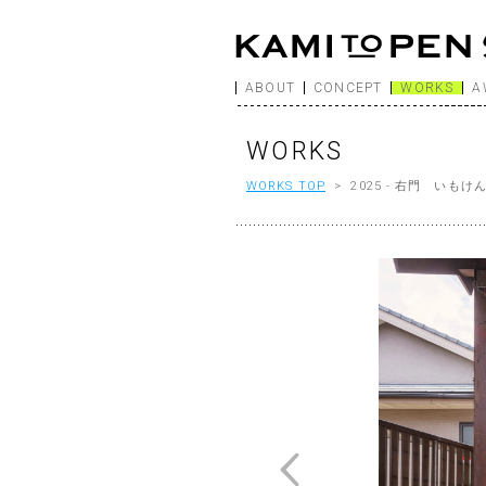
ABOUT
CONCEPT
WORKS
A
WORKS
WORKS TOP
> 2025 - 右門 いもけ