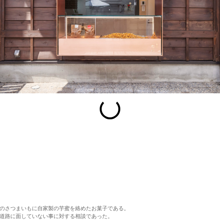
esc
S
Slideshow
M
Maximize
Previous
Next
Close
のさつまいもに自家製の芋蜜を絡めたお菓子である。
道路に面していない事に対する相談であった。