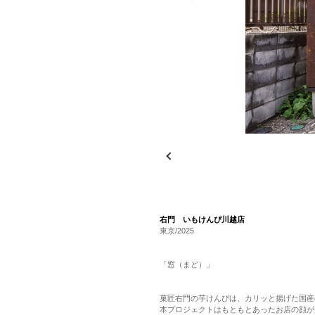
右門 いもけんぴ川越店
東京/2025
「窓（まど）」
菓匠右門の芋けんぴは、カリッと揚げた国産
本プロジェクトはもともとあったお店の顔が