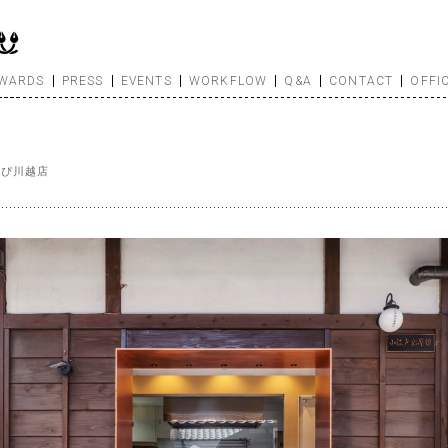
WARDS
PRESS
EVENTS
WORKFLOW
Q&A
CONTACT
OFFI
んぴ川越店