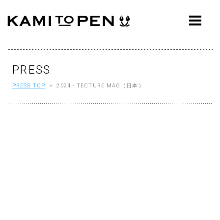
ABOUT
CONCEPT
WORKS
PRESS
PRESS TOP
> 2024 - TECTURE MAG（日本）
AWARDS
PRESS
EVENTS
WORKFLOW
Q&A
CONTACT
OFFICE