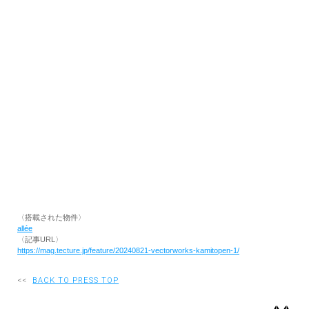
RECRUIT
EN
JP
〈搭載された物件〉
allée
〈記事URL〉
https://mag.tecture.jp/feature/20240821-vectorworks-kamitopen-1/
<<
BACK TO PRESS TOP